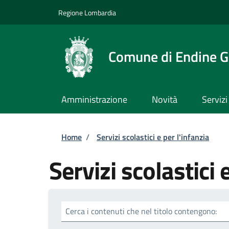
Salta al contenuto principale
Skip to footer content
Regione Lombardia
Comune di Endine G
Amministrazione
Novità
Servizi
Briciole di pane
Home
/
Servizi scolastici e per l'infanzia
Servizi scolastici 
Cerca i contenuti che nel titolo contengono: