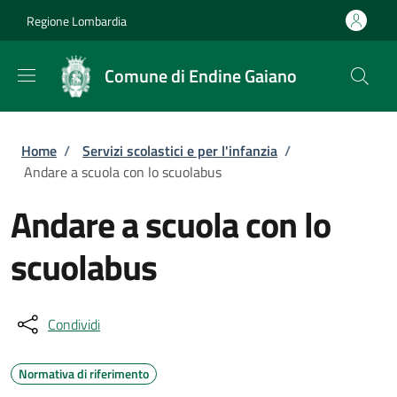
Salta al contenuto principale
Skip to footer content
Regione Lombardia
Comune di Endine Gaiano
Briciole di pane
Home
/
Servizi scolastici e per l'infanzia
/
Andare a scuola con lo scuolabus
Andare a scuola con lo
scuolabus
Condividi
Normativa di riferimento