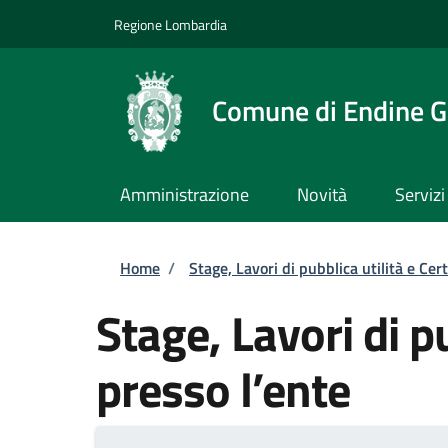
Salta al contenuto principale
Skip to footer content
Regione Lombardia
Comune di Endine G
Amministrazione
Novità
Servizi
Briciole di pane
Home
/
Stage, Lavori di pubblica utilità e Cert
Stage, Lavori di pu
presso l’ente