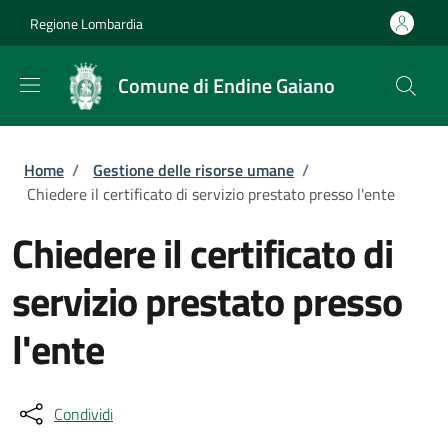
Salta al contenuto principale
Skip to footer content
Regione Lombardia
Comune di Endine Gaiano
Briciole di pane
Home
/
Gestione delle risorse umane
/
Chiedere il certificato di servizio prestato presso l'ente
Chiedere il certificato di
servizio prestato presso
l'ente
Condividi