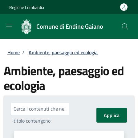
Salta al contenuto principale
Skip to footer content
Regione Lombardia
Comune di Endine Gaiano
Briciole di pane
Home
/
Ambiente, paesaggio ed ecologia
Ambiente, paesaggio ed
ecologia
Cerca i contenuti che nel
titolo contengono: