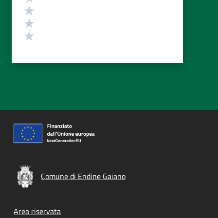
Valuta 3 stelle su 5
Valuta 2 stelle su 5
Valuta 1 stelle su 5
Comune di Endine Gaiano
Footer menu
Area riservata