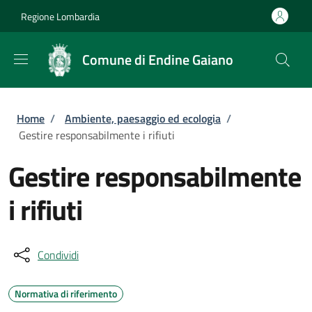
Salta al contenuto principale
Skip to footer content
Regione Lombardia
Comune di Endine Gaiano
Briciole di pane
Home
/
Ambiente, paesaggio ed ecologia
/
Gestire responsabilmente i rifiuti
Gestire responsabilmente
i rifiuti
Condividi
Normativa di riferimento