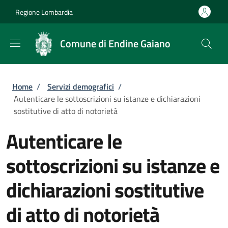
Salta al contenuto principale
Skip to footer content
Regione Lombardia
Comune di Endine Gaiano
Briciole di pane
Home
/
Servizi demografici
/
Autenticare le sottoscrizioni su istanze e dichiarazioni
sostitutive di atto di notorietà
Autenticare le
sottoscrizioni su istanze e
dichiarazioni sostitutive
di atto di notorietà