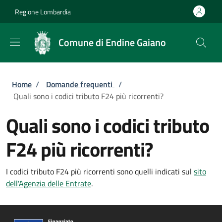
Salta al contenuto principale
Skip to footer content
Regione Lombardia
Comune di Endine Gaiano
Briciole di pane
Home
/
Domande frequenti
/
Quali sono i codici tributo F24 più ricorrenti?
Quali sono i codici tributo
F24 più ricorrenti?
I codici tributo F24 più ricorrenti sono quelli indicati sul
sito
dell'Agenzia delle Entrate
.