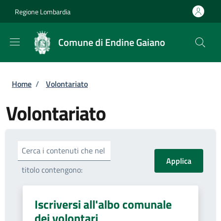
Salta al contenuto principale
Skip to footer content
Regione Lombardia
Comune di Endine Gaiano
Briciole di pane
Home
/
Volontariato
Volontariato
Cerca i contenuti che nel
titolo contengono:
Iscriversi all'albo comunale
dei volontari