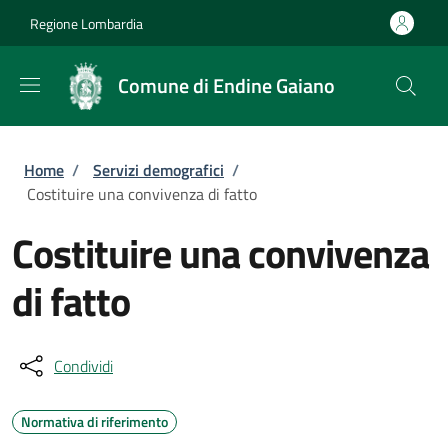
Salta al contenuto principale
Skip to footer content
Regione Lombardia
Comune di Endine Gaiano
Briciole di pane
Home
/
Servizi demografici
/
Costituire una convivenza di fatto
Costituire una convivenza
di fatto
Condividi
Normativa di riferimento