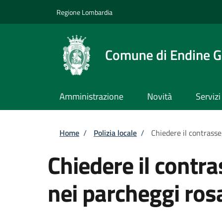
Salta al contenuto principale
Skip to footer content
Regione Lombardia
Comune di Endine G
Amministrazione
Novità
Servizi
Briciole di pane
Home
/
Polizia locale
/
Chiedere il contrasse
Chiedere il contr
nei parcheggi ros