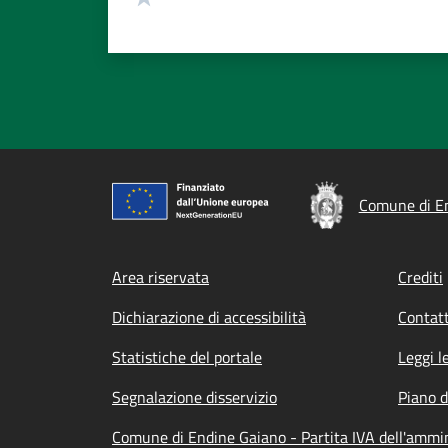
Comune di E
Footer menu
Area riservata
Crediti
Dichiarazione di accessibilità
Contatt
Statistiche del portale
Leggi l
Segnalazione disservizio
Piano d
Comune di Endine Gaiano - Partita IVA dell'amm