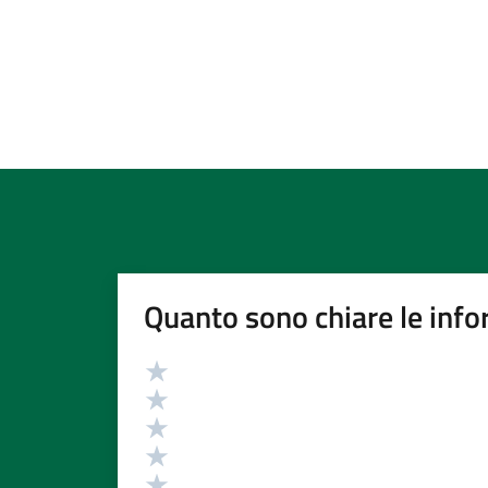
Quanto sono chiare le info
Valutazione
Valuta 5 stelle su 5
Valuta 4 stelle su 5
Valuta 3 stelle su 5
Valuta 2 stelle su 5
Valuta 1 stelle su 5