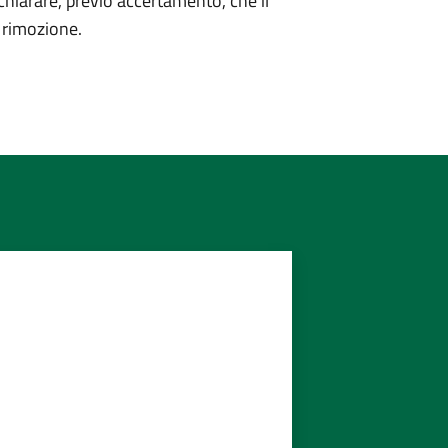
hiarare, previo accertamento, che il
a rimozione.