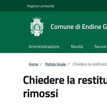
Salta al contenuto principale
Skip to footer content
Regione Lombardia
Comune di Endine G
Amministrazione
Novità
Servizi
Briciole di pane
Home
/
Polizia locale
/
Chiedere la restituzio
Chiedere la restitu
rimossi