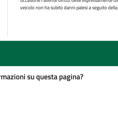
occasione l'avente diritto deve espressamente dic
veicolo non ha subito danni palesi a seguito dell
rmazioni su questa pagina?