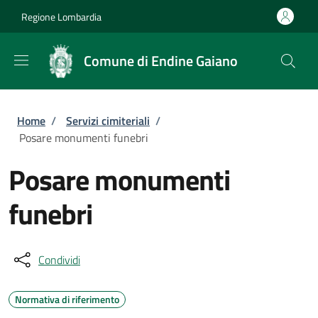
Salta al contenuto principale
Skip to footer content
Regione Lombardia
Comune di Endine Gaiano
Briciole di pane
Home
/
Servizi cimiteriali
/
Posare monumenti funebri
Posare monumenti
funebri
Condividi
Normativa di riferimento