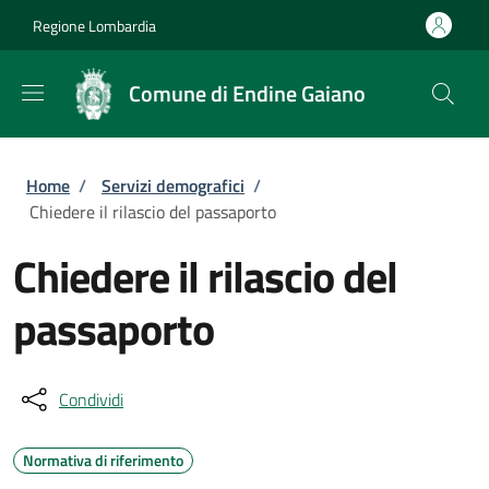
Salta al contenuto principale
Skip to footer content
Regione Lombardia
Comune di Endine Gaiano
Briciole di pane
Home
/
Servizi demografici
/
Chiedere il rilascio del passaporto
Chiedere il rilascio del
passaporto
Condividi
Normativa di riferimento