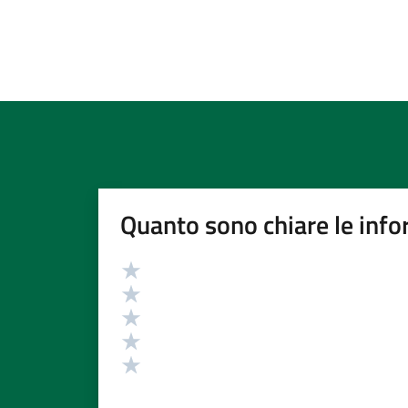
Quanto sono chiare le info
Valutazione
Valuta 5 stelle su 5
Valuta 4 stelle su 5
Valuta 3 stelle su 5
Valuta 2 stelle su 5
Valuta 1 stelle su 5