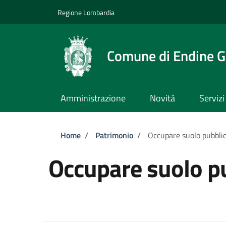
Salta al contenuto principale
Skip to footer content
Regione Lombardia
Comune di Endine G
Amministrazione
Novità
Servizi
Briciole di pane
Home
/
Patrimonio
/
Occupare suolo pubbli
Occupare suolo p