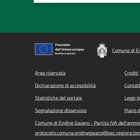
Comune di E
Footer menu
Area riservata
Crediti
Dichiarazione di accessibilità
Contatt
Statistiche del portale
Leggi l
Segnalazione disservizio
Piano d
Comune di Endine Gaiano - Partita IVA dell'amm
protocollo.comune.endinegaiano@pec.regione.lom