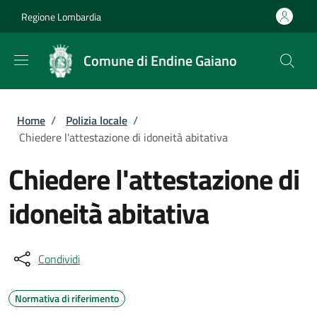
Salta al contenuto principale
Skip to footer content
Regione Lombardia
Comune di Endine Gaiano
Briciole di pane
Home
/
Polizia locale
/
Chiedere l'attestazione di idoneità abitativa
Chiedere l'attestazione di
idoneità abitativa
Condividi
Normativa di riferimento