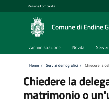
Salta al contenuto principale
Skip to footer content
Regione Lombardia
Comune di Endine G
Amministrazione
Novità
Servizi
Briciole di pane
Home
/
Servizi demografici
/
Chiedere la de
Chiedere la deleg
matrimonio o un'u