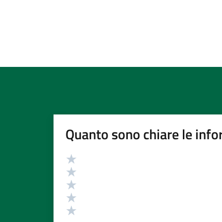
Quanto sono chiare le info
Valutazione
Valuta 5 stelle su 5
Valuta 4 stelle su 5
Valuta 3 stelle su 5
Valuta 2 stelle su 5
Valuta 1 stelle su 5