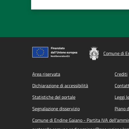
Comune di E
Footer menu
Area riservata
Crediti
Dichiarazione di accessibilità
Contatt
Statistiche del portale
Leggi l
Segnalazione disservizio
Piano d
Comune di Endine Gaiano - Partita IVA dell'amm