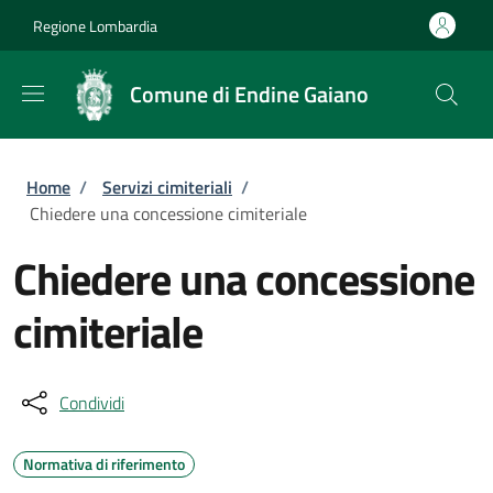
Salta al contenuto principale
Skip to footer content
Regione Lombardia
Comune di Endine Gaiano
Briciole di pane
Home
/
Servizi cimiteriali
/
Chiedere una concessione cimiteriale
Chiedere una concessione
cimiteriale
Condividi
Normativa di riferimento