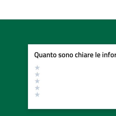
Quanto sono chiare le info
Valutazione
Valuta 5 stelle su 5
Valuta 4 stelle su 5
Valuta 3 stelle su 5
Valuta 2 stelle su 5
Valuta 1 stelle su 5