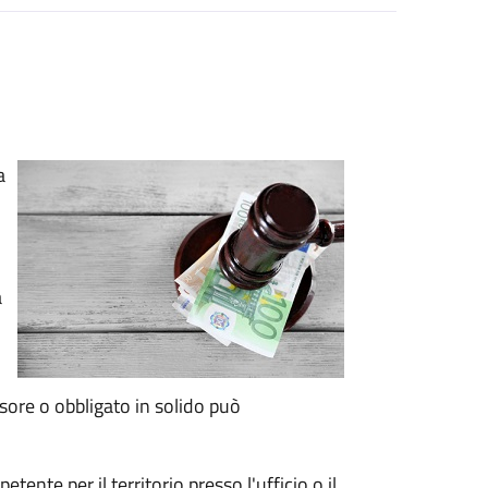
a
a
sore o obbligato in solido può
tente per il territorio presso l'ufficio o il