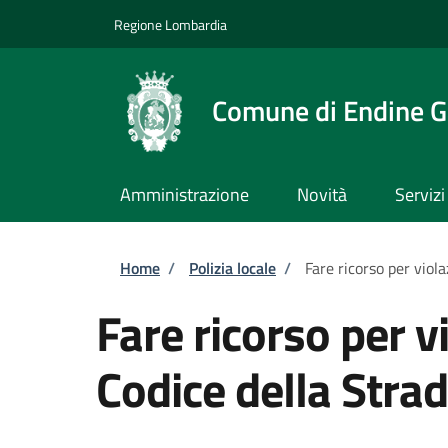
Salta al contenuto principale
Skip to footer content
Regione Lombardia
Comune di Endine G
Amministrazione
Novità
Servizi
Briciole di pane
Home
/
Polizia locale
/
Fare ricorso per viola
Fare ricorso per v
Codice della Stra