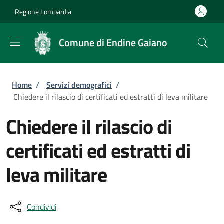
Salta al contenuto principale
Skip to footer content
Regione Lombardia
Comune di Endine Gaiano
Briciole di pane
Home
/
Servizi demografici
/
Chiedere il rilascio di certificati ed estratti di leva militare
Chiedere il rilascio di
certificati ed estratti di
leva militare
Condividi