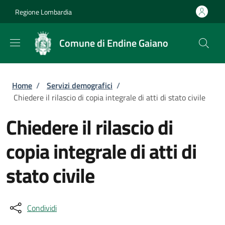
Salta al contenuto principale
Skip to footer content
Regione Lombardia
Comune di Endine Gaiano
Briciole di pane
Home
/
Servizi demografici
/
Chiedere il rilascio di copia integrale di atti di stato civile
Chiedere il rilascio di
copia integrale di atti di
stato civile
Condividi