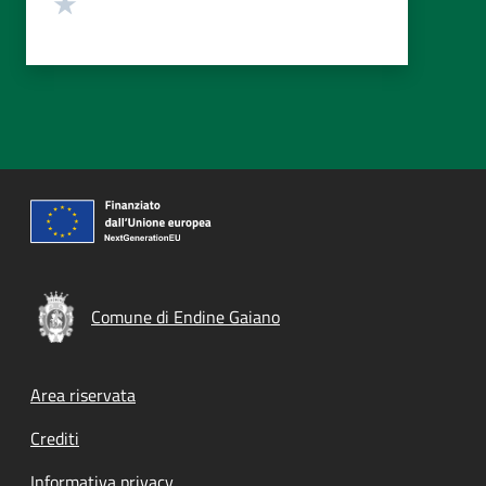
Valuta 1 stelle su 5
Comune di Endine Gaiano
Footer menu
Area riservata
Crediti
Informativa privacy