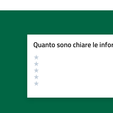
Quanto sono chiare le info
Valutazione
Valuta 5 stelle su 5
Valuta 4 stelle su 5
Valuta 3 stelle su 5
Valuta 2 stelle su 5
Valuta 1 stelle su 5