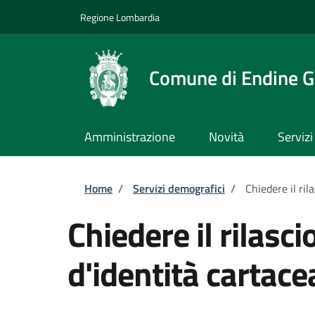
Salta al contenuto principale
Skip to footer content
Regione Lombardia
Comune di Endine G
Amministrazione
Novità
Servizi
Briciole di pane
Home
/
Servizi demografici
/
Chiedere il ril
Chiedere il rilasci
d'identità cartace