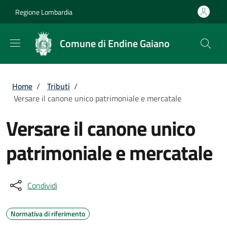
Salta al contenuto principale
Skip to footer content
Regione Lombardia
Comune di Endine Gaiano
Briciole di pane
Home
/
Tributi
/
Versare il canone unico patrimoniale e mercatale
Versare il canone unico
patrimoniale e mercatale
Condividi
Normativa di riferimento