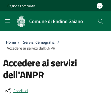
Salta al contenuto principale
Skip to footer content
Regione Lombardia
Comune di Endine Gaiano
Briciole di pane
Home
/
Servizi demografici
/
Accedere ai servizi dell'ANPR
Accedere ai servizi
dell'ANPR
Condividi