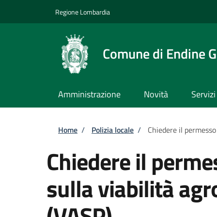
Salta al contenuto principale
Skip to footer content
Regione Lombardia
Comune di Endine G
Amministrazione
Novità
Servizi
Briciole di pane
Home
/
Polizia locale
/
Chiedere il permesso 
Chiedere il permes
sulla viabilità ag
(VASP)