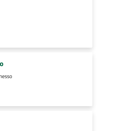
so
rmesso