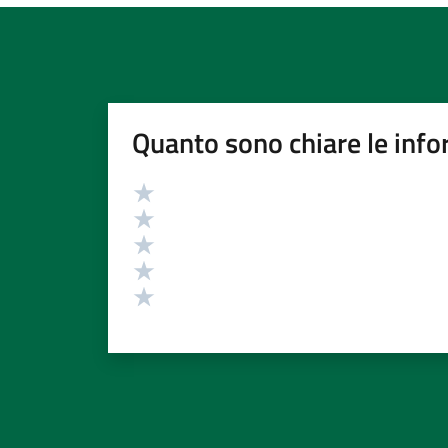
Quanto sono chiare le info
Valutazione
Valuta 5 stelle su 5
Valuta 4 stelle su 5
Valuta 3 stelle su 5
Valuta 2 stelle su 5
Valuta 1 stelle su 5