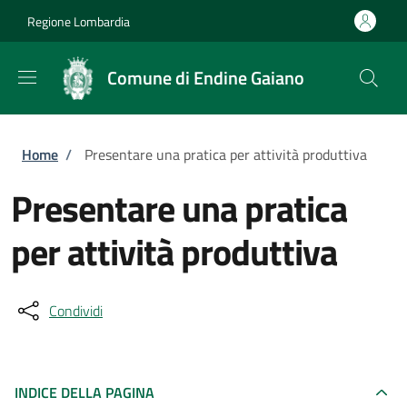
Salta al contenuto principale
Skip to footer content
Regione Lombardia
Comune di Endine Gaiano
Briciole di pane
Home
/
Presentare una pratica per attività produttiva
Presentare una pratica
per attività produttiva
Condividi
INDICE DELLA PAGINA