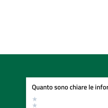
Quanto sono chiare le info
Valutazione
Valuta 5 stelle su 5
Valuta 4 stelle su 5