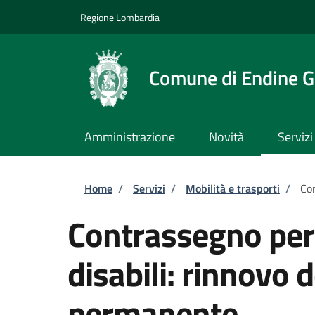
Salta al contenuto principale
Skip to footer content
Regione Lombardia
Comune di Endine G
Amministrazione
Novità
Servizi
Briciole di pane
Home
/
Servizi
/
Mobilità e trasporti
/
Con
Contrassegno per v
disabili: rinnovo
permanente