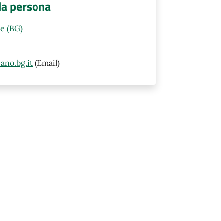
lla persona
e (BG)
ano.bg.it
(Email)