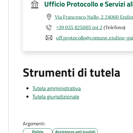
Ufficio Protocollo e Servizi a
Via Francesco Nullo, 2 24060 Endin
+39 035 825005 int 2
(Telefono)
uff.protocollo@comune.endine-gai
Strumenti di tutela
Tutela amministrativa
Tutela giurisdizionale
Argomenti:
Polizia
Assistenza agli invalidi