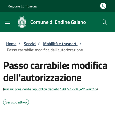
Salta al contenuto principale
Skip to footer content
Regione Lombardia
Comune di Endine Gaiano
Briciole di pane
Home
/
Servizi
/
Mobilità e trasporti
/
Passo carrabile: modifica dell'autorizzazione
Passo carrabile: modifica
dell'autorizzazione
(
urn:nir:presidente.repubblica:decreto:1992-12-16;495~art46
)
Servizio attivo