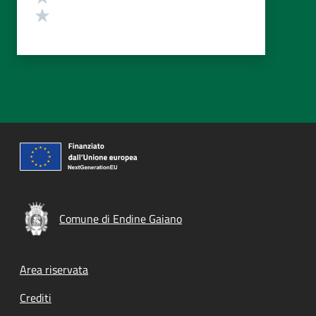
Valuta 1 stelle su 5
Comune di Endine Gaiano
Footer menu
Area riservata
Crediti