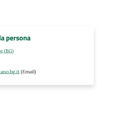
lla persona
e (BG)
ano.bg.it
(Email)