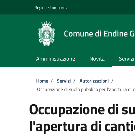
Salta al contenuto principale
Skip to footer content
Regione Lombardia
Comune di Endine G
Amministrazione
Novità
Servizi
Briciole di pane
Home
/
Servizi
/
Autorizzazioni
/
Occupazione di suolo pubblico per l'apertura di c
Occupazione di su
l'apertura di cant