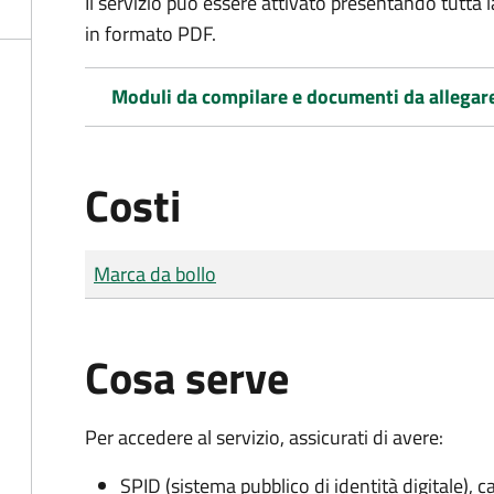
Il servizio può essere attivato presentando tutta
in formato PDF.
Moduli da compilare e documenti da allegar
Costi
Tipo di pagamento
Importo
Marca da bollo
Cosa serve
Per accedere al servizio, assicurati di avere:
SPID (sistema pubblico di identità digitale), ca