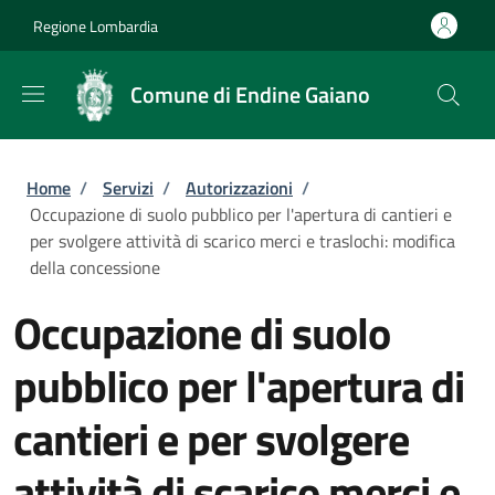
Salta al contenuto principale
Skip to footer content
Regione Lombardia
Comune di Endine Gaiano
Briciole di pane
Home
/
Servizi
/
Autorizzazioni
/
Occupazione di suolo pubblico per l'apertura di cantieri e
per svolgere attività di scarico merci e traslochi: modifica
della concessione
Occupazione di suolo
pubblico per l'apertura di
cantieri e per svolgere
attività di scarico merci e