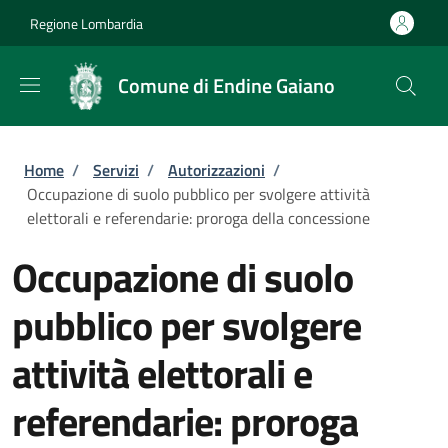
Salta al contenuto principale
Skip to footer content
Regione Lombardia
Comune di Endine Gaiano
Briciole di pane
Home
/
Servizi
/
Autorizzazioni
/
Occupazione di suolo pubblico per svolgere attività
elettorali e referendarie: proroga della concessione
Occupazione di suolo
pubblico per svolgere
attività elettorali e
referendarie: proroga