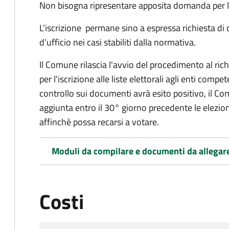
Non bisogna ripresentare apposita domanda per le
L’iscrizione permane sino a espressa richiesta di 
d’ufficio nei casi stabiliti dalla normativa.
Il Comune rilascia l'avvio del procedimento al ri
per l'iscrizione alle liste elettorali agli enti comp
controllo sui documenti avrà esito positivo, il Comu
aggiunta entro il 30° giorno precedente le elezion
affinchè possa recarsi a votare.
Moduli da compilare e documenti da allegar
Costi
Tipo di pagamento
Importo