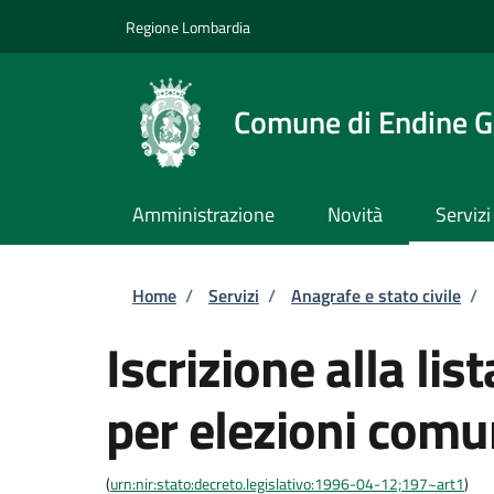
Salta al contenuto principale
Skip to footer content
Regione Lombardia
Comune di Endine G
Amministrazione
Novità
Servizi
Briciole di pane
Home
/
Servizi
/
Anagrafe e stato civile
/
Iscrizione alla lis
per elezioni comu
(
urn:nir:stato:decreto.legislativo:1996-04-12;197~art1
)