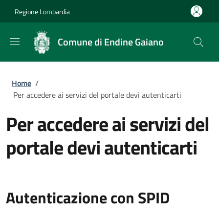
Salta al contenuto principale
Skip to footer content
Regione Lombardia
Comune di Endine Gaiano
Briciole di pane
Home
/
Per accedere ai servizi del portale devi autenticarti
Per accedere ai servizi del
portale devi autenticarti
Autenticazione con SPID