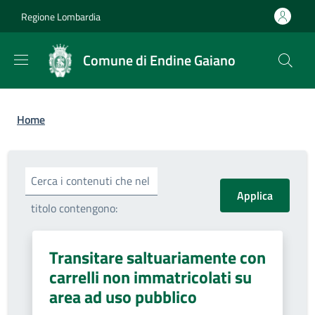
Salta al contenuto principale
Skip to footer content
Regione Lombardia
Comune di Endine Gaiano
Briciole di pane
Home
Cerca i contenuti che nel
titolo contengono:
Transitare saltuariamente con
carrelli non immatricolati su
area ad uso pubblico