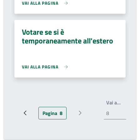
VAI ALLA PAGINA
Votare se si è
temporaneamente all'estero
VAI ALLA PAGINA
Write th
Vai a…
Pagina
8
Pagina precedente
Pagina attuale
Prossima pagina