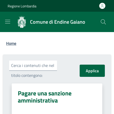
Salta al contenuto principale
Skip to footer content
Regione Lombardia
Comune di Endine Gaiano
Briciole di pane
Home
Cerca i contenuti che nel
titolo contengono:
Pagare una sanzione
amministrativa