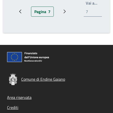
Write th
Vai a…
Pagina
7
Pagina precedente
Pagina attuale
Prossima pagina
Comune di Endine Gaiano
Footer menu
Area riservata
Crediti