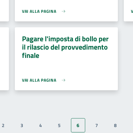
VAI ALLA PAGINA
Pagare l'imposta di bollo per
il rilascio del provvedimento
finale
VAI ALLA PAGINA
2
3
4
5
6
7
8
te
Pagina
Pagina
Pagina
Pagina
Pagina attuale
Pagina
Pagina