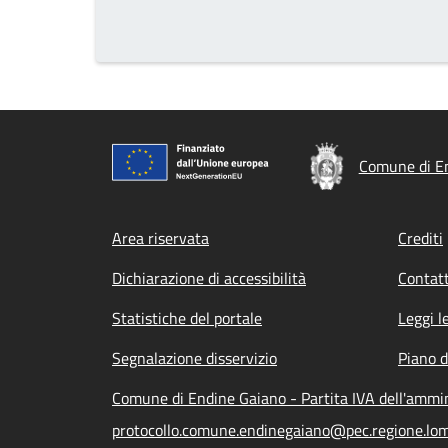
Comune di E
Footer menu
Area riservata
Crediti
Dichiarazione di accessibilità
Contatt
Statistiche del portale
Leggi l
Segnalazione disservizio
Piano d
Comune di Endine Gaiano - Partita IVA dell'amm
protocollo.comune.endinegaiano@pec.regione.lom