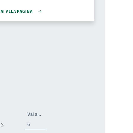
VAI ALLA PAGINA
Write the page number you want to go to
Vai a…
Prossima pagina