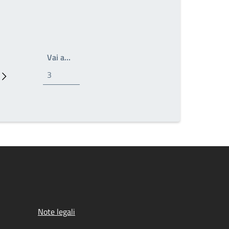
Write the page number you want to go to
Vai a…
Prossima pagina
Note legali