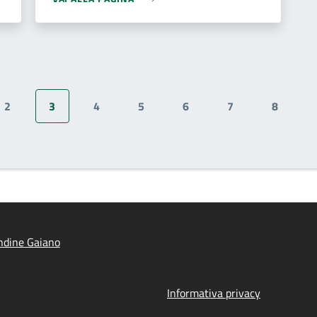
2
3
4
5
6
7
8
te
Pagina
Pagina attuale
Pagina
Pagina
Pagina
Pagina
Pagina
ndine Gaiano
Informativa privacy