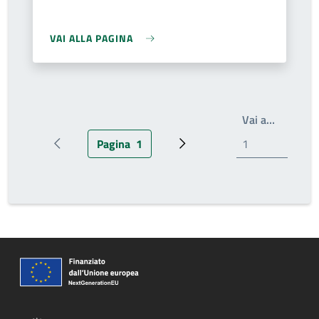
VAI ALLA PAGINA
Write th
Vai a…
Pagina
1
Pagina precedente
Pagina attuale
Prossima pagina