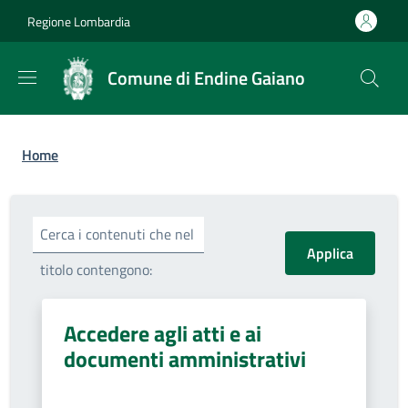
Salta al contenuto principale
Skip to footer content
Regione Lombardia
Comune di Endine Gaiano
Briciole di pane
Home
Cerca i contenuti che nel
titolo contengono:
Accedere agli atti e ai
documenti amministrativi