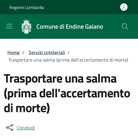
Salta al contenuto principale
Skip to footer content
Regione Lombardia
Comune di Endine Gaiano
Briciole di pane
Home
/
Servizi cimiteriali
/
Trasportare una salma (prima dell'accertamento di morte)
Trasportare una salma
(prima dell'accertamento
di morte)
Condividi