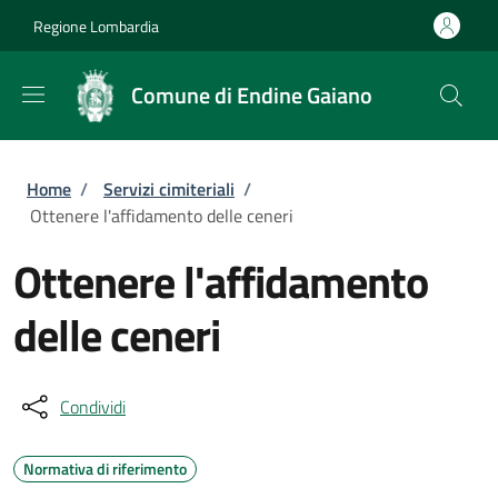
Salta al contenuto principale
Skip to footer content
Regione Lombardia
Comune di Endine Gaiano
Briciole di pane
Home
/
Servizi cimiteriali
/
Ottenere l'affidamento delle ceneri
Ottenere l'affidamento
delle ceneri
Condividi
Normativa di riferimento