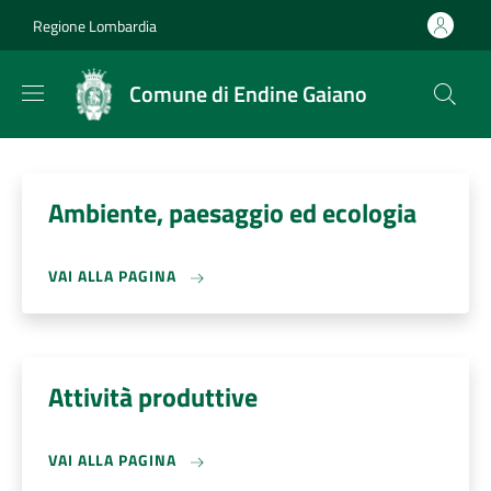
Salta al contenuto principale
Skip to footer content
Regione Lombardia
Comune di Endine Gaiano
Ambiente, paesaggio ed ecologia
VAI ALLA PAGINA
Attività produttive
VAI ALLA PAGINA