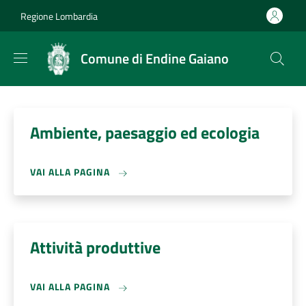
Salta al contenuto principale
Skip to footer content
Regione Lombardia
Comune di Endine Gaiano
Ambiente, paesaggio ed ecologia
VAI ALLA PAGINA
Attività produttive
VAI ALLA PAGINA